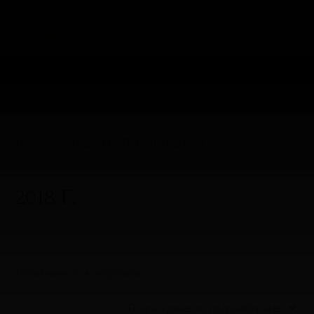
Начало
/ Продуктът Реколта / 2018 г.
2018 Г.
Показване на 4 резултата