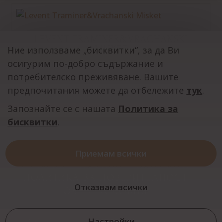
LEVENT TRAMINER&VRACHANSKI
MISKET
Ние използваме „бисквитки“, за да Ви
осигурим по-добро съдържание и
потребителско преживяване. Вашите
5,62
€
/ 10,99 BGN
ОТ
предпочитания можете да отбележите
тук
.
Запознайте се с нашата
Политика за
бисквитки
.
НАЧАЛО
ЗА ИЗБАТА
ПРОДУКТИ
Приемам всички
ГАЛЕРИЯ
НОВИНИ
КОНТАКТИ
ПОЛИТИКА ЗА ПОВЕРИТЕЛНОСТ
Отказвам всички
ОБЩИ УСЛОВИЯ
© Всички права запазени
ВИНАРСКА КЪЩА ЛЕВЕНТ
|
Настройки